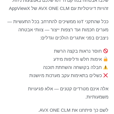
שלבו אבטחה במרקם ה־IoT שלכם באמצעות ניהול
זהויות דיגיטליות עם AVX ONE CLM של AppViewX
ככל שהתקני IoT ממשיכים להתרחב בכל התעשיות —
מערים חכמות ועד רצפות ייצור — צוותי אבטחה
ניצבים בפני אתגרים הולכים וגדלים:
חוסר נראות בקצה הרשת
אימות חלש ודליפות מידע
חבלה בקושחה והשחתת תוכנה
כשלים בתאימות עקב מערכות מיושנות
אלה אינם מטרדים קטנים — אלא פגיעויות
משמעותיות.
לשם כך פיתחנו את AVX ONE CLM.