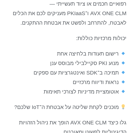
רפואיים חכמים או ציוד תעשייתי —
AVX ONE CLM ו־PKIaaS מעניקים לכם את הכלים
לאבטח, להתרחב ולפשט את אבטחת ההתקנים.
יכולות מרכזיות כוללות:
רישום תעודות בלחיצה אחת
מנוע PKI סקיילבילי מבוסס ענן
תמיכה ב־SDK ואינטגרציות עם ספקים
נראות ודיווח מרכזיים
אוטומציית מדיניות לצורכי תאימות
מוכנים לקחת שליטה על אבטחת ה־IoT שלכם?
גלו כיצד AVX ONE CLM הופך את ניהול הזהויות
הדיגיטליות לפשוט ומאובטח.