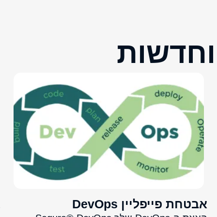
וחדשות
אבטחת פייפליין DevOps