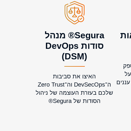
אות
Segura® מנהל
סודות DevOps
(DSM)
פק
על
האיצו את סביבות
עננים
ה־DevSecOps וה־Zero Trust
שלכם בעזרת העוצמה של ניהול
הסודות של Segura®