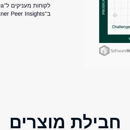
ב־Gartner Peer Insights, עם ‎98%‎ נכונות להמליץ.
חבילת מוצרים