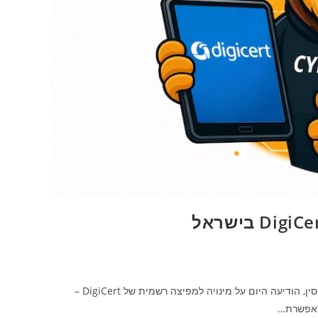
חברת CyberLion, מפיצה בוטיק של פתרונות סייבר הפועלת בישראל, יוון וקפריסין, הודיעה היום על מינויה למפיצה רשמית של DigiCert –
 מאפשרת…