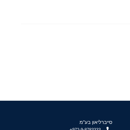
סייברליאון בע"מ
972-9-8783333+