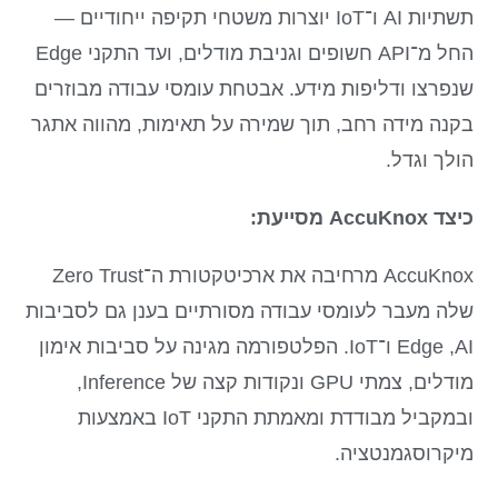
תשתיות AI ו־IoT יוצרות משטחי תקיפה ייחודיים —
החל מ־API חשופים וגניבת מודלים, ועד התקני Edge
שנפרצו ודליפות מידע. אבטחת עומסי עבודה מבוזרים
בקנה מידה רחב, תוך שמירה על תאימות, מהווה אתגר
הולך וגדל.
כיצד AccuKnox מסייעת:
AccuKnox מרחיבה את ארכיטקטורת ה־Zero Trust
שלה מעבר לעומסי עבודה מסורתיים בענן גם לסביבות
AI, ‏Edge ו־IoT. הפלטפורמה מגינה על סביבות אימון
מודלים, צמתי GPU ונקודות קצה של Inference,
ובמקביל מבודדת ומאמתת התקני IoT באמצעות
מיקרוסגמנטציה.