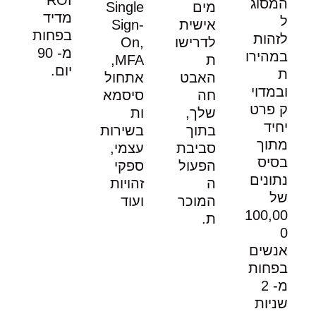
המסוג
מים
Single
מדיד
ל
אישית
Sign-
בפחות
לזהות
לדרישו
On,
מ- 90
במהירו
ת
MFA,
יום.
ת
האבט
אתחול
ובמדוי
חה
סיסמא
ק פרט
שלך,
ות
יחיד
בתוך
בשירות
מתוך
סביבת
עצמי,
בסיס
הפעול
ספקי
נתונים
ה
זהויות
של
המוכר
ועוד
100,00
ת.
0
אנשים
בפחות
מ- 2
שניות