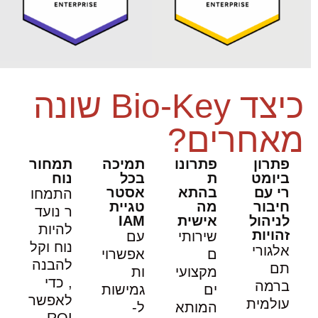
כיצד Bio-Key שונה
מאחרים?
פתרון
פתרונו
תמיכה
תמחור
ביומט
ת
בכל
נוח
רי עם
בהתא
אסטר
התמחו
חיבור
מה
טגיית
ר נועד
לניהול
אישית
IAM
להיות
זהויות
שירותי
עם
נוח וקל
אלגורי
ם
אפשרוי
להבנה
תם
מקצועי
ות
, כדי
ברמה
ים
גמישות
לאפשר
עולמית
המותא
ל-
ROI