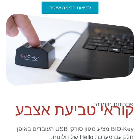
לתיאום הדגמה אישית
פתרונות חומרה:
קוראי טביעת אצבע
BIO-Key מציע מגוון סורקי USB העובדים באופן
חלק עם מערכת Hello של חלונות.