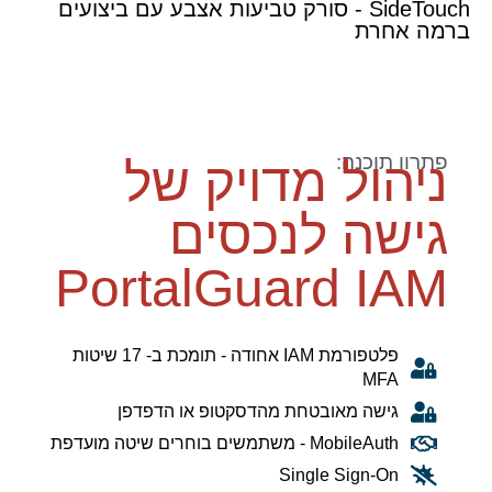
SideTouch - סורק טביעות אצבע עם ביצועים
ברמה אחרת
פתרון תוכנה:
ניהול מדויק של
גישה לנכסים
PortalGuard IAM
פלטפורמת IAM אחודה - תומכת ב- 17 שיטות
MFA
גישה מאובטחת מהדסקטופ או הדפדפן
MobileAuth - משתמשים בוחרים שיטה מועדפת
Single Sign-On