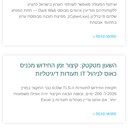
שיתוף הפעולה מאפשר לשותפי הערוץ בישראל להציע
ללקוחותיהם מודיעין איומים מבוסס Dark Web — תחת המותג
שלהם סייברליון (CyberLion), מפיצת תוכנה מבוססת ערוץ
בתחומי אבטחת
READ MORE »
השעון מטקטק: קיצור זמן החידוש מכניס
כאוס לניהול IT תעודות דיגיטליות
תקופת החידוש לתעודות ה-TLS שלכם כבר התקצר במרץ
2026 ל- 200 ימים, ובשנה הבאה הקיצור יהיה אפילו משמעותי
יותר. אם אתם עדיין מנהלים תעודות ב-Excel
READ MORE »