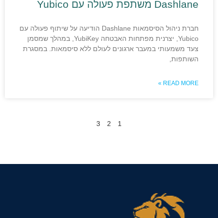
Dashlane משתפת פעולה עם Yubico
חברת ניהול הסיסמאות Dashlane הודיעה על שיתוף פעולה עם
Yubico, יצרנית מפתחות האבטחה YubiKey, במהלך שמסמן
צעד משמעותי במעבר ארגונים לעולם ללא סיסמאות. במסגרת
השותפות,
READ MORE »
3
2
1