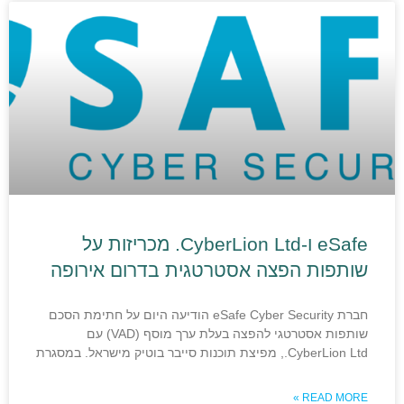
eSafe ו-CyberLion Ltd. מכריזות על
שותפות הפצה אסטרטגית בדרום אירופה
חברת eSafe Cyber Security הודיעה היום על חתימת הסכם
שותפות אסטרטגי להפצה בעלת ערך מוסף (VAD) עם
CyberLion Ltd., מפיצת תוכנות סייבר בוטיק מישראל. במסגרת
READ MORE »