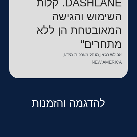
DASHLANE. קלות
השימוש והגישה
המאובטחת הן ללא
מתחרים"
אבילש רג’אן,מנהל מערכות מידע,
NEW AMERICA
להדגמה והזמנות